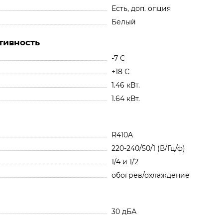
Есть, доп. опция
Белый
тивность
-7 С
+18 С
1.46 кВт.
1.64 кВт.
R410A
220-240/50/1 (В/Гц/ф)
1/4 и 1/2
обогрев/охлаждение
30 дБА