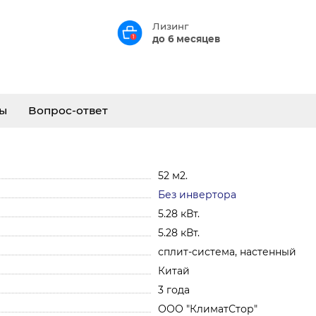
Лизинг
до 6 месяцев
ы
Вопрос-ответ
52 м2.
Без инвертора
5.28 кВт.
5.28 кВт.
сплит-система, настенный
Китай
3 года
ООО "КлиматСтор"