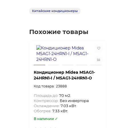
Китайские кондиционеры
Похожие товары
Кондиционер Midea MSAG1-
24HRN1-I / MSAG1-24HRN1-O
23888
Площадь до:
70 м2.
Компрессор:
Без инвертора
Охлаждение:
7.03 кВт.
Обогрев:
7.33 кВт.
В наличии ✓