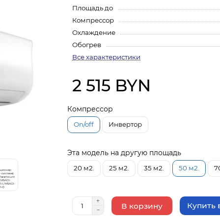
Площадь до
Компрессор
Охлаждение
Обогрев
Все характеристики
2 515 BYN
Компрессор
On/off
Инвертор
Эта модель на другую площадь
20 м2.
25 м2.
35 м2.
50 м2.
7
Купить в
В корзину