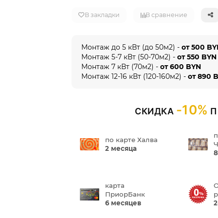
В закладки
В сравнение
Монтаж до 5 кВт (до 50м2) -
от 500 B
Монтаж 5-7 кВт (50-70м2) -
от 550 BYN
Монтаж 7 кВт (70м2) -
от 600 BYN
Монтаж 12-16 кВт (120-160м2) -
от 890 
-10%
СКИДКА
П
п
по карте Халва
Ч
2 месяца
8
карта
О
ПриорБанк
р
6 месяцев
2