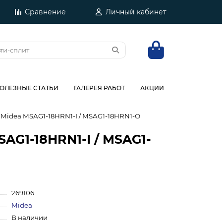
Сравнение
Личный кабинет
ОЛЕЗНЫЕ СТАТЬИ
ГАЛЕРЕЯ РАБОТ
АКЦИИ
Midea MSAG1-18HRN1-I / MSAG1-18HRN1-O
AG1-18HRN1-I / MSAG1-
269106
Midea
В наличии