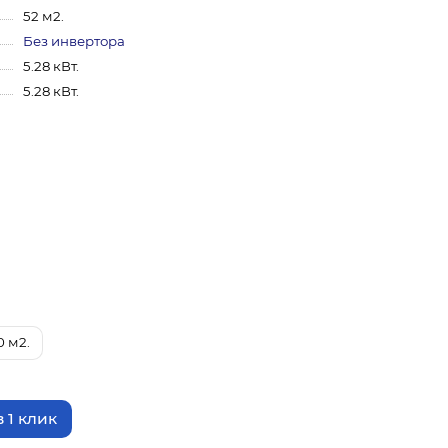
52 м2.
Без инвертора
5.28 кВт.
5.28 кВт.
0 м2.
 1 клик