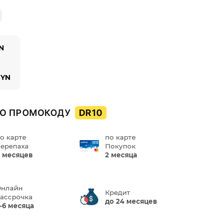
YN
BYN
О ПРОМОКОДУ
DR10
о карте
по карте
ерепаха
Покупок
 месяцев
2 месяца
нлайн
Кредит
ассрочка
до 24 месяцев
-6 месяца