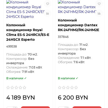
Колонный
Колонный
кондиционер Dantex
кондиционер Royal
RK-24FHM2/RK-24HM2E
Clima ES-S 24HRCX/ES-E
357846
24HSCX Esperto
Площадь до:
71 м2.
499538
Компрессор:
Без
инвертора
Площадь до:
70 м2.
Охлаждение:
7.1 кВт.
Компрессор:
Без
Обогрев:
7.6 кВт.
инвертора
Охлаждение:
7.03 кВт.
Обогрев:
7.91 кВт.
В наличии ✓
В наличии ✓
4 189 BYN
6 200 BYN