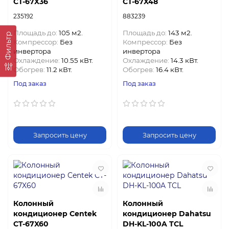
CT-67X36
CT-67X48
235192
883239
Площадь до:
105 м2.
Площадь до:
143 м2.
Фильтр
Компрессор:
Без
Компрессор:
Без
инвертора
инвертора
Охлаждение:
10.55 кВт.
Охлаждение:
14.3 кВт.
Обогрев:
11.2 кВт.
Обогрев:
16.4 кВт.
Под заказ
Под заказ
Запросить цену
Запросить цену
Колонный
Колонный
кондиционер Centek
кондиционер Dahatsu
CT-67X60
DH-KL-100A TCL