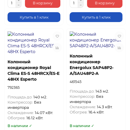
В корзину
В корзину
Купить в 1 клик
Купить в 1 клик
Колонный
Колонный
кондиционер
кондиционер Royal
Energolux SAP48P2-
Clima ES-S 48HRCX/ES-E
A/SAU48P2-A
48HX Esperto
461545
792365
Площадь до:
143 м2.
Компрессор:
Без
Площадь до:
140 м2.
инвертора
Компрессор:
Без
Охлаждение:
14.3 кВт.
инвертора
Обогрев:
16.4 кВт.
Охлаждение:
14.07 кВт.
Обогрев:
16.12 кВт.
В наличии ✓
В наличии ✓