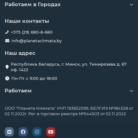
Преимущества колонных
Работаем в Городах
кондиционеров
Высокая производительность.
Кондиционеры такого
Наши контакты
типа работают с большими объемами воздуха и
подходят для помещений от 60 до 250 квадратных
+375 (29) 680-8-680
метров.
info@planetaclimata.by
Быстрое охлаждение.
Направленный поток
моментально «прокачивает» помещение холодом или
Наш адрес
теплом.
Республика Беларусь, г. Минск, ул. Тимирязева д. 67
Простой монтаж.
Не нужно монтировать блоки под
оф. 1422
потолком или искать нишу для установки.
Пн-Пт с 9:00 до 18:00
Устойчивый корпус.
Кондиционер не требует
подвесов и не создает вибраций.
Работаем
Надежность.
Мощные компрессоры и продуманная
система воздухораспределения обеспечивают долгую
и стабильную работу.
ООО "Планета Климата" УНП 193652599, БЕЛГИЭ №184328 от
02.11.2022г. Рег. в торговом реестре №544503 от 02.11.2022
Универсальность.
Используются для магазинов, кафе,
спортклубов, залов, складов, холлов, шоурумов и других
помещений со свободным пространством на полу.