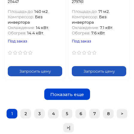
211447
279761
Площадь до:
140 м2.
Площадь до:
71 м2.
Компрессор:
Без
Компрессор:
Без
инвертора
инвертора
Охлаждение:
14 кВт.
Охлаждение:
7.1 кВт.
Обогрев:
14.4 кВт.
Обогрев:
7.6 кВт.
Под заказ
Под заказ
Запросить цену
Запросить цену
Показать еще
1
2
3
4
5
6
7
8
>
>|