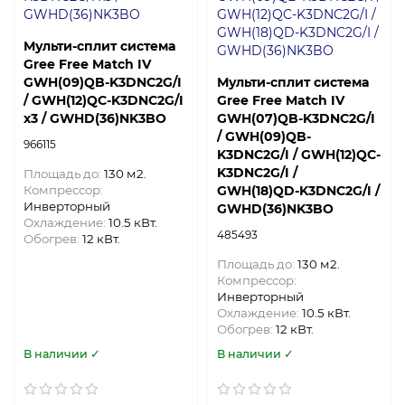
Мульти-сплит система
Gree Free Match IV
GWH(09)QB-K3DNC2G/I
Мульти-сплит система
/ GWH(12)QC-K3DNC2G/I
Gree Free Match IV
х3 / GWHD(36)NK3BO
GWH(07)QB-K3DNC2G/I
/ GWH(09)QB-
966115
K3DNC2G/I / GWH(12)QC-
K3DNC2G/I /
Площадь до:
130 м2.
Компрессор:
GWH(18)QD-K3DNC2G/I /
Инверторный
GWHD(36)NK3BO
Охлаждение:
10.5 кВт.
485493
Обогрев:
12 кВт.
Площадь до:
130 м2.
Компрессор:
Инверторный
Охлаждение:
10.5 кВт.
Обогрев:
12 кВт.
В наличии ✓
В наличии ✓