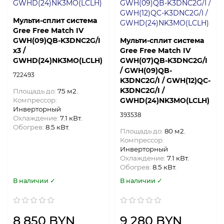
Мульти-сплит система
Gree Free Match IV
GWH(09)QB-K3DNC2G/I
Мульти-сплит система
х3 /
Gree Free Match IV
GWHD(24)NK3MO(LCLH)
GWH(07)QB-K3DNC2G/I
/ GWH(09)QB-
722493
K3DNC2G/I / GWH(12)QC-
K3DNC2G/I /
Площадь до:
75 м2.
Компрессор:
GWHD(24)NK3MO(LCLH)
Инверторный
393538
Охлаждение:
7.1 кВт.
Обогрев:
8.5 кВт.
Площадь до:
80 м2.
Компрессор:
Инверторный
Охлаждение:
7.1 кВт.
Обогрев:
8.5 кВт.
В наличии ✓
В наличии ✓
8 850 BYN
9 280 BYN