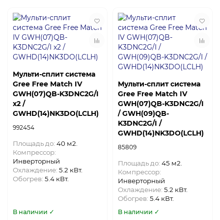
Мульти-сплит система
Gree Free Match IV
Мульти-сплит система
GWH(07)QB-K3DNC2G/I
Gree Free Match IV
х2 /
GWH(07)QB-K3DNC2G/I
GWHD(14)NK3DO(LCLH)
/ GWH(09)QB-
K3DNC2G/I /
992454
GWHD(14)NK3DO(LCLH)
Площадь до:
40 м2.
85809
Компрессор:
Инверторный
Площадь до:
45 м2.
Охлаждение:
5.2 кВт.
Компрессор:
Обогрев:
5.4 кВт.
Инверторный
Охлаждение:
5.2 кВт.
Обогрев:
5.4 кВт.
В наличии ✓
В наличии ✓