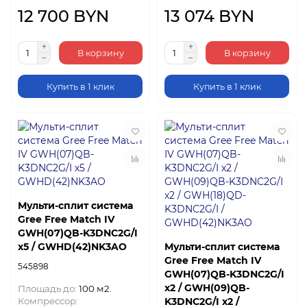
12 700 BYN
13 074 BYN
В корзину
В корзину
Купить в 1 клик
Купить в 1 клик
Мульти-сплит система
Gree Free Match IV
GWH(07)QB-K3DNC2G/I
х5 / GWHD(42)NK3AO
Мульти-сплит система
Gree Free Match IV
545898
GWH(07)QB-K3DNC2G/I
х2 / GWH(09)QB-
Площадь до:
100 м2.
Компрессор:
K3DNC2G/I х2 /