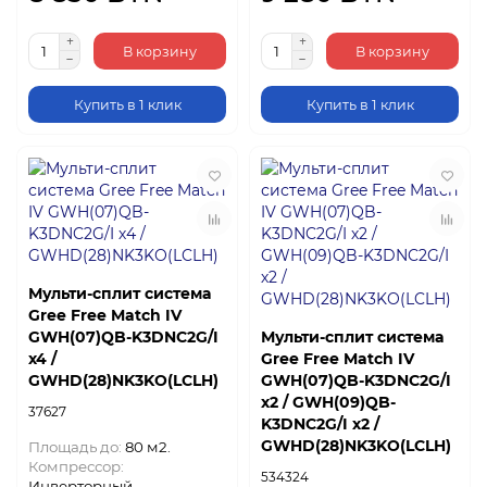
В корзину
В корзину
Купить в 1 клик
Купить в 1 клик
Мульти-сплит система
Gree Free Match IV
GWH(07)QB-K3DNC2G/I
Мульти-сплит система
х4 /
Gree Free Match IV
GWHD(28)NK3KO(LCLH)
GWH(07)QB-K3DNC2G/I
х2 / GWH(09)QB-
37627
K3DNC2G/I х2 /
GWHD(28)NK3KO(LCLH)
Площадь до:
80 м2.
Компрессор:
534324
Инверторный