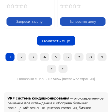
Запросить цену
Запросить цену
Показать еще
1
2
3
4
5
6
7
8
9
>
>|
Показано с 1 по 12 из 5654 (всего 472 страниц)
VRF система кондиционирования
— это современное
решение для охлаждения и обогрева больших
помещений: офисных центров, гостиниц, бизнес-