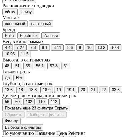
Расположение подводки
сбоку
снизу
Монтаж
напольный
настенный
Бренд
Ballu
Electrolux
Zanussi
Вес, в килограммах
4.4
7.27
7.8
8.1
8.11
8.6
9
10
10.2
10.4
10.95
11.5
Высота, в сантиметрах
48
51
55
56.1
57.8
61
Газ-контроль
Да
Нет
Глубина, в сантиметрах
13.6
18
18.8
18.9
19
19.1
20
21
22
33.5
Диаметр дымохода, в миллиметрах
56
60
102
110
112
Показать еще 23 фильтра
Скрыть
Сбросить
Выберите фильтры
Фильтр
Выберите фильтры
По умолчанию
Название
Цена
Рейтинг