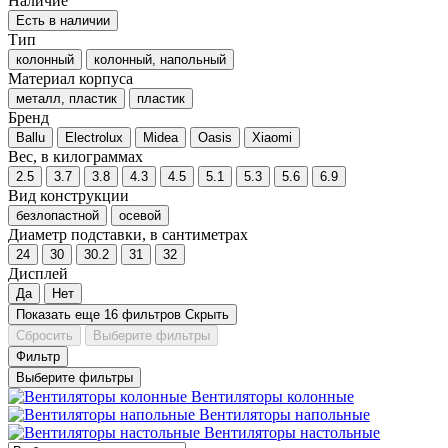
Наличие
Есть в наличии
Тип
колонный
колонный, напольный
Материал корпуса
металл, пластик
пластик
Бренд
Ballu
Electrolux
Midea
Oasis
Xiaomi
Вес, в килограммах
2.5
3.7
3.8
4.3
4.5
5.1
5.3
5.6
6.9
Вид конструкции
безлопастной
осевой
Диаметр подставки, в сантиметрах
24
30
30.2
31
32
Дисплей
Да
Нет
Показать еще 16 фильтров
Скрыть
Сбросить
Выберите фильтры
Фильтр
Выберите фильтры
Вентиляторы колонные
Вентиляторы напольные
Вентиляторы настольные