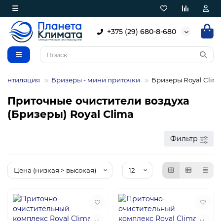
+375 (29) 680-8-680
Вентиляция
Бризеры - мини приточки
Бризеры Royal Clim
Приточные очистители воздуха
(Бризеры) Royal Clima
Фильтр