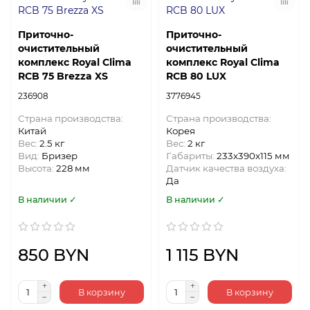
Приточно-
Приточно-
очистительный
очистительный
комплекс Royal Clima
комплекс Royal Clima
RCB 75 Brezza XS
RCB 80 LUX
236908
3776945
Страна производства:
Страна производства:
Китай
Корея
Вес:
2.5 кг
Вес:
2 кг
Вид:
Бризер
Габариты:
233x390x115 мм
Высота:
228 мм
Датчик качества воздуха:
Да
В наличии ✓
В наличии ✓
850 BYN
1 115 BYN
В корзину
В корзину