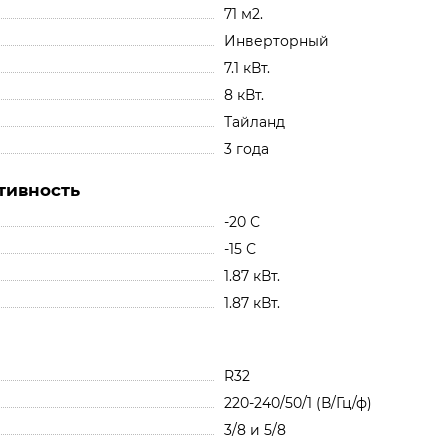
71 м2.
Инверторный
7.1 кВт.
8 кВт.
Тайланд
3 года
тивность
-20 С
-15 С
1.87 кВт.
1.87 кВт.
R32
220-240/50/1 (В/Гц/ф)
3/8 и 5/8