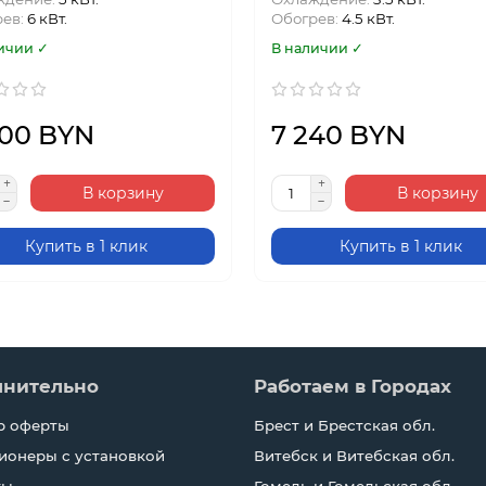
рев:
6 кВт.
Обогрев:
4.5 кВт.
ичии ✓
В наличии ✓
400 BYN
7 240 BYN
В корзину
В корзину
Купить в 1 клик
Купить в 1 клик
лнительно
Работаем в Городах
р оферты
Брест и Брестская обл.
ионеры с установкой
Витебск и Витебская обл.