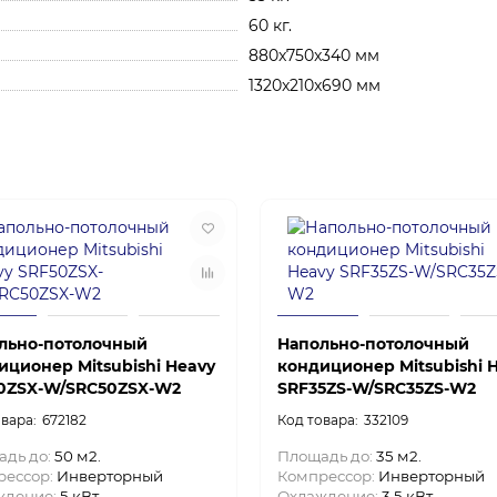
60 кг.
880x750x340 мм
1320x210x690 мм
льно-потолочный
Напольно-потолочный
иционер Mitsubishi Heavy
кондиционер Mitsubishi 
0ZSX-W/SRC50ZSX-W2
SRF35ZS-W/SRC35ZS-W2
672182
332109
адь до:
50 м2.
Площадь до:
35 м2.
рессор:
Инверторный
Компрессор:
Инверторный
ждение:
5 кВт.
Охлаждение:
3.5 кВт.