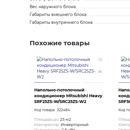
Вес наружного блока
Габариты внешнего блока
Габариты внутреннего блока
Похожие товары
Напольно-потолочный
Напо
кондиционер Mitsubishi Heavy
конд
SRF25ZS-W/SRC25ZS-W2
SRF5
322484
Площадь до:
25 м2.
Площ
Компрессор:
Инверторный
Комп
Охлаждение:
2.5 кВт.
Охла