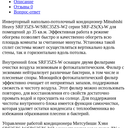
Описание
Отзывы
0
Вопрос-ответ
Инверторный напольно-потолочный кондиционер Mitsubishi
Heavy SRF35ZS-W/SRC35ZS-W2 серии SRF-ZS(X)-W для
помещений до 35 кв.м. Эффективная работа в режиме
обогрева позволяет быстро и качественно обогреть всю
площадь комнаты за считанные минуты. Установка такой
сплит системы может осуществляться вертикально вдоль
стены, так и горизонтально вдоль потолка.
Внутренний блок SRF35ZS-W оснащен двумя фильтрами
очистки воздуха энзимовым и фотокаталитическим. Фильтр с
энзимами нейтрализует различные бактерии, в том числе и
плесневые споры. Моющийся фотокаталитический фильтр
эффективно очищает от неприятных запахов, поддерживая
свежесть и чистоту воздуха. Этот фильтр можно использовать
повторно, для восстановления его свойств достаточно
промыть водой и просушить на солнце. Для поддержания
чистоты внутреннего блока имеется функция самоочистки,
которая удаляет остатки конденсата с теплообменника во
избежания образования плесени и бактерий.
Управление работой кондиционера Митсубиши Хэви