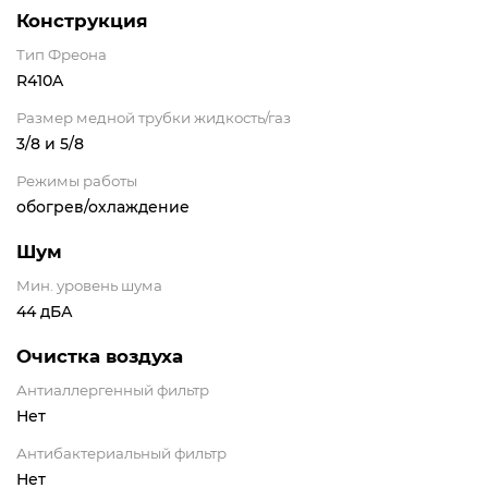
Конструкция
Тип Фреона
R410A
Размер медной трубки жидкость/газ
3/8 и 5/8
Режимы работы
обогрев/охлаждение
Шум
Мин. уровень шума
44 дБА
Очистка воздуха
Антиаллергенный фильтр
Нет
Антибактериальный фильтр
Нет