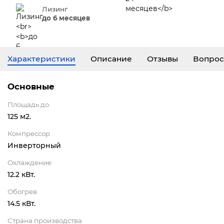
Лизинг
до 6 месяцев
Характеристики
Описание
Отзывы
Вопрос
Основные
Площадь до
125 м2.
Компрессор
Инверторный
Охлаждение
12.2 кВт.
Обогрев
14.5 кВт.
Страна производства