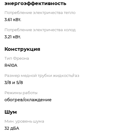
энергоэффективность
Потребление электричества тепло
3.61 кВт.
Потребление электричества холод
3.21 кВт.
Конструкция
Тип Фреона
R410A
Размер медной трубки жидкость/газ
3/8 и 5/8
Режимы работы
обогрев/охлаждение
Шум
Мин. уровень шума
32 дБА