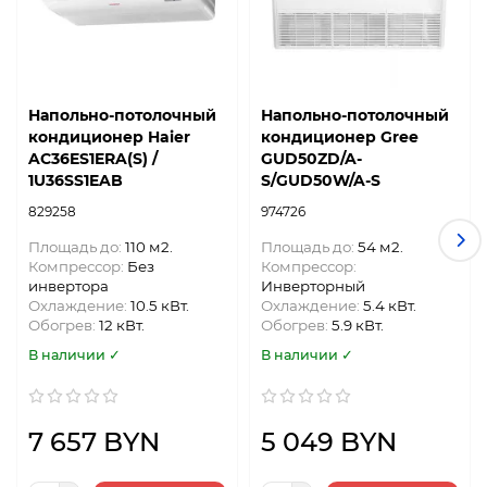
Напольно-потолочный
Напольно-потолочный
кондиционер Haier
кондиционер Gree
AC36ES1ERA(S) /
GUD50ZD/A-
1U36SS1EAB
S/GUD50W/A-S
829258
974726
Площадь до:
110 м2.
Площадь до:
54 м2.
Компрессор:
Без
Компрессор:
инвертора
Инверторный
Охлаждение:
10.5 кВт.
Охлаждение:
5.4 кВт.
Обогрев:
12 кВт.
Обогрев:
5.9 кВт.
В наличии ✓
В наличии ✓
7 657 BYN
5 049 BYN