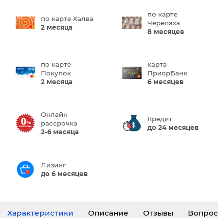
по карте
по карте Халва
Черепаха
2 месяца
8 месяцев
по карте
карта
Покупок
ПриорБанк
2 месяца
6 месяцев
Онлайн
Кредит
рассрочка
до 24 месяцев
2-6 месяца
Лизинг
до 6 месяцев
Характеристики
Описание
Отзывы
Вопрос