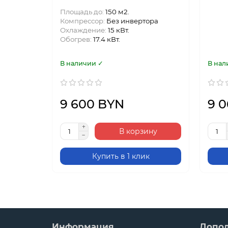
Площадь до:
150 м2.
Компрессор:
Без инвертора
Охлаждение:
15 кВт.
Обогрев:
17.4 кВт.
В наличии ✓
В нал
9 600 BYN
9 
В корзину
Купить в 1 клик
Информация
Допо