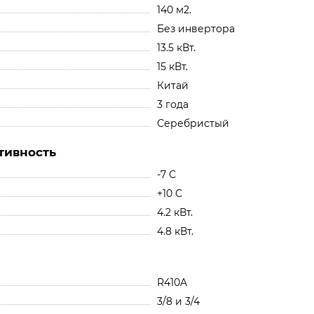
140 м2.
Без инвертора
13.5 кВт.
15 кВт.
Китай
3 года
Серебристый
тивность
-7 С
+10 С
4.2 кВт.
4.8 кВт.
R410A
3/8 и 3/4