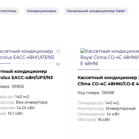
-системы
Кондиционеры
Канальный кондиционер Haier
етный кондиционер
trolux EACС-48H/UP3/N3
Кассетный кондиционер 
Clima CO-4C 48HNI/CO-E 
931892
136568
адь до:
140 м2.
рессор:
Без инвертора
Площадь до:
140 м2.
ждение:
14.01 кВт.
Компрессор:
Инверторный
рев:
15.1 кВт.
Охлаждение:
14 кВт.
Обогрев:
16 кВт.