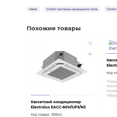
Haier
Сплит-системы канального типа
Сплит
Похожие товары
Касс
Elec
Площ
Комп
Охла
Обог
Кассетный кондиционер
Electrolux EACС-60H/UP3/N3
193842