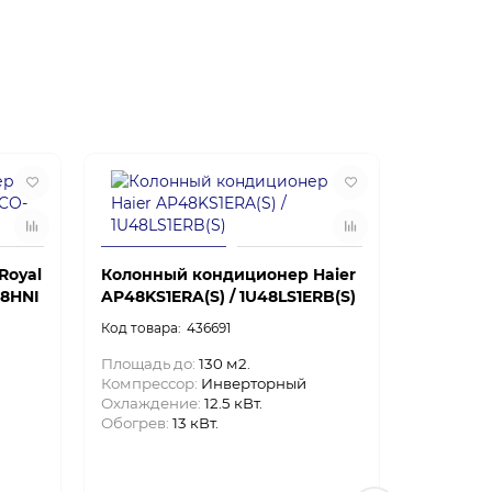
Royal
Колонный кондиционер Haier
48HNI
AP48KS1ERA(S) / 1U48LS1ERB(S)
436691
Площадь до:
130 м2.
Компрессор:
Инверторный
Охлаждение:
12.5 кВт.
Обогрев:
13 кВт.
Кассетн
GUD71W/