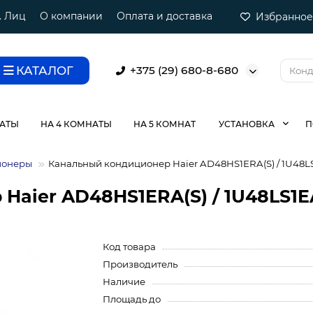
. Лиц
О компании
Оплата и доставка
Избранное
КАТАЛОГ
+375 (29) 680-8-680
НАТЫ
НА 4 КОМНАТЫ
НА 5 КОМНАТ
УСТАНОВКА
П
ионеры
Канальный кондиционер Haier AD48HS1ERA(S) / 1U48L
Haier AD48HS1ERA(S) / 1U48LS1E
Код товара
Производитель
Наличие
Площадь до