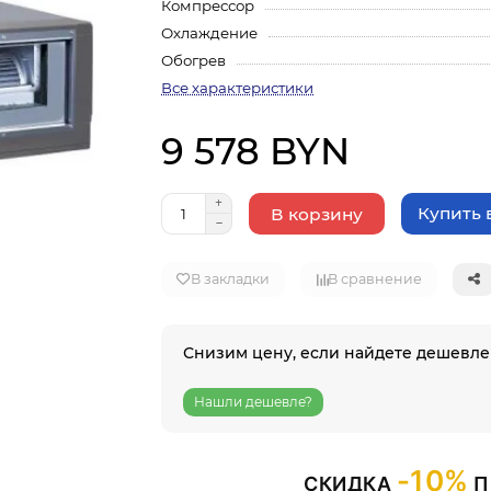
Компрессор
Охлаждение
Обогрев
Все характеристики
9 578 BYN
Купить в
В корзину
В закладки
В сравнение
Снизим цену, если найдете дешевле
Нашли дешевле?
-10%
СКИДКА
П