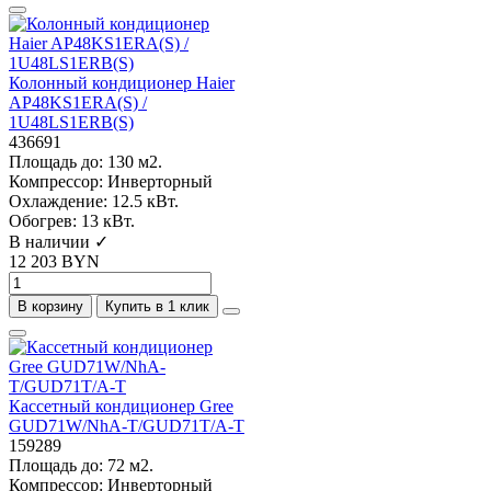
Колонный кондиционер Haier
AP48KS1ERA(S) /
1U48LS1ERB(S)
436691
Площадь до:
130 м2.
Компрессор:
Инверторный
Охлаждение:
12.5 кВт.
Обогрев:
13 кВт.
В наличии ✓
12 203 BYN
В корзину
Купить в 1 клик
Кассетный кондиционер Gree
GUD71W/NhA-T/GUD71T/A-T
159289
Площадь до:
72 м2.
Компрессор:
Инверторный