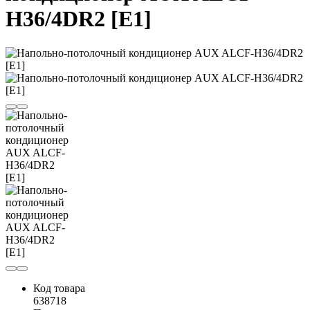
H36/4DR2 [E1]
Код товара
638718