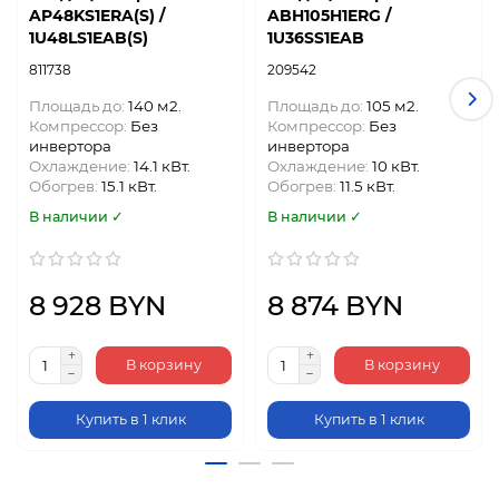
AP48KS1ERA(S) /
ABH105H1ERG /
1U48LS1EAB(S)
1U36SS1EAB
811738
209542
Площадь до:
140 м2.
Площадь до:
105 м2.
Компрессор:
Без
Компрессор:
Без
инвертора
инвертора
Охлаждение:
14.1 кВт.
Охлаждение:
10 кВт.
Обогрев:
15.1 кВт.
Обогрев:
11.5 кВт.
В наличии ✓
В наличии ✓
8 928 BYN
8 874 BYN
В корзину
В корзину
Купить в 1 клик
Купить в 1 клик