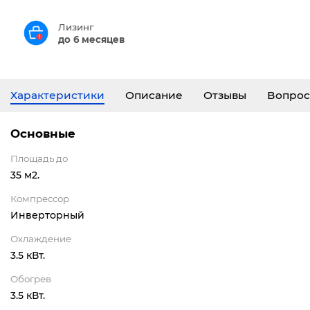
Лизинг
до 6 месяцев
Характеристики
Описание
Отзывы
Вопрос
Основные
Площадь до
35 м2.
Компрессор
Инверторный
Охлаждение
3.5 кВт.
Обогрев
3.5 кВт.