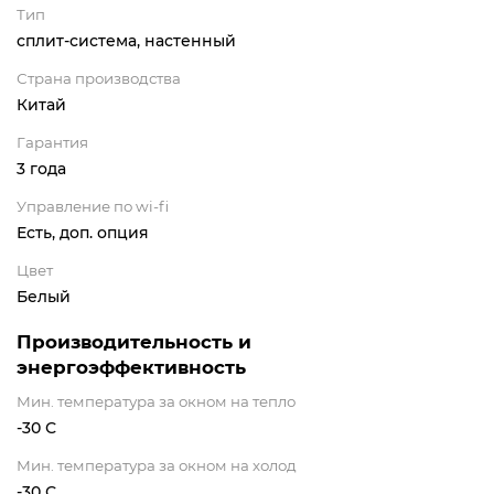
Тип
сплит-система, настенный
Страна производства
Китай
Гарантия
3 года
Управление по wi-fi
Есть, доп. опция
Цвет
Белый
Производительность и
энергоэффективность
Мин. температура за окном на тепло
-30 С
Мин. температура за окном на холод
-30 С