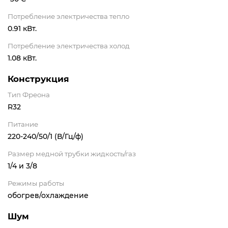
Потребление электричества тепло
0.91 кВт.
Потребление электричества холод
1.08 кВт.
Конструкция
Тип Фреона
R32
Питание
220-240/50/1 (В/Гц/ф)
Размер медной трубки жидкость/газ
1/4 и 3/8
Режимы работы
обогрев/охлаждение
Шум