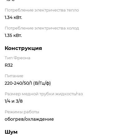
Потребление электричества тепло
1.34 кВт.
Потребление электричества холод
1.35 кВт.
Конструкция
Тип Фреона
R32
Питание
220-240/50/1 (В/Гц/ф)
Размер медной трубки жидкость/газ
1/4 и 3/8
Режимы работы
обогрев/охлаждение
Шум