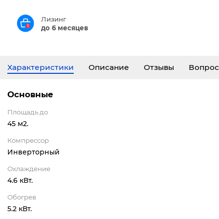
Лизинг
до 6 месяцев
Характеристики
Описание
Отзывы
Вопрос
Основные
Площадь до
45 м2.
Компрессор
Инверторный
Охлаждение
4.6 кВт.
Обогрев
5.2 кВт.