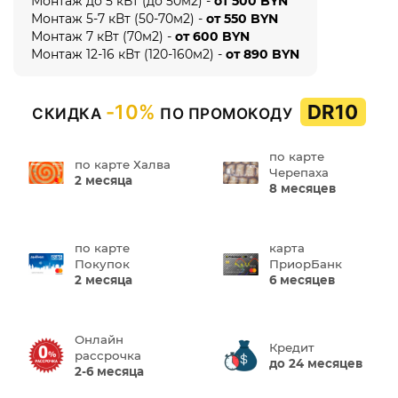
Монтаж до 5 кВт (до 50м2) -
от 500 BYN
Монтаж 5-7 кВт (50-70м2) -
от 550 BYN
Монтаж 7 кВт (70м2) -
от 600 BYN
Монтаж 12-16 кВт (120-160м2) -
от 890 BYN
-10%
DR10
СКИДКА
ПО ПРОМОКОДУ
по карте
по карте Халва
Черепаха
2 месяца
8 месяцев
по карте
карта
Покупок
ПриорБанк
2 месяца
6 месяцев
Онлайн
Кредит
рассрочка
до 24 месяцев
2-6 месяца