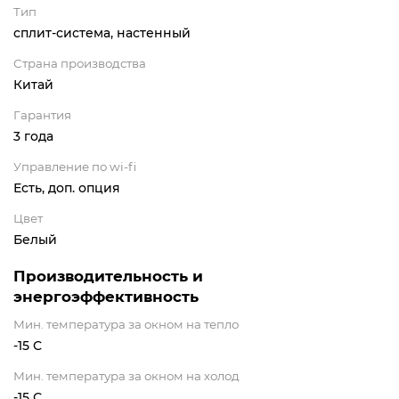
Тип
сплит-система, настенный
Страна производства
Китай
Гарантия
3 года
Управление по wi-fi
Есть, доп. опция
Цвет
Белый
Производительность и
энергоэффективность
Мин. температура за окном на тепло
-15 С
Мин. температура за окном на холод
-15 С