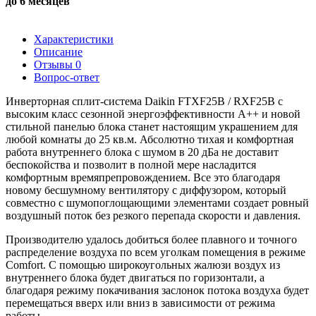
до 6 месяцев
Характеристики
Описание
Отзывы
0
Вопрос-ответ
Инверторная сплит-система Daikin FTXF25B / RXF25B с
высоким класс сезонной энергоэффективности А++ и новой
стильной панелью блока станет настоящим украшением для
любой комнаты до 25 кв.м. Абсолютно тихая и комфортная
работа внутреннего блока с шумом в 20 дБа не доставит
беспокойства и позволит в полной мере насладится
комфортным времяпрепровождением. Все это благодаря
новому бесшумному вентилятору с диффузором, который
совместно с шумопоглощающими элементами создает ровный
воздушный поток без резкого перепада скорости и давления.
Производителю удалось добиться более плавного и точного
распределение воздуха по всем уголкам помещения в режиме
Comfort. С помощью широкоугольных жалюзи воздух из
внутреннего блока будет двигаться по горизонтали, а
благодаря режиму покачивания заслонок потока воздуха будет
перемещаться вверх или вниз в зависимости от режима
работы.