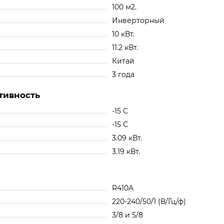
100 м2.
Инверторный
10 кВт.
11.2 кВт.
Китай
3 года
тивность
-15 С
-15 С
3.09 кВт.
3.19 кВт.
R410A
220-240/50/1 (В/Гц/ф)
3/8 и 5/8