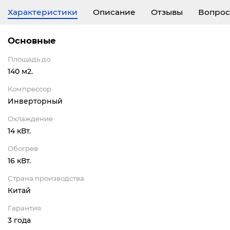
Характеристики
Описание
Отзывы
Вопрос
Основные
Площадь до
140 м2.
Компрессор
Инверторный
Охлаждение
14 кВт.
Обогрев
16 кВт.
Страна производства
Китай
Гарантия
3 года