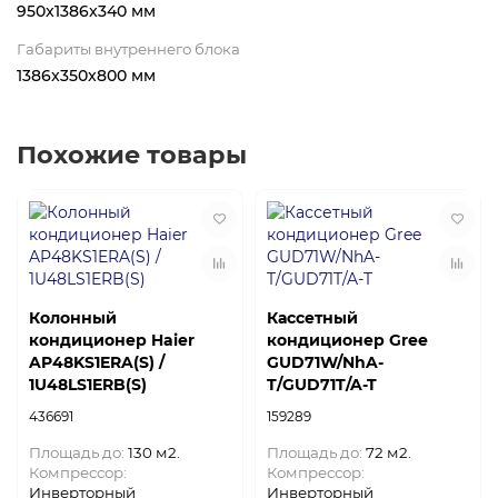
950x1386x340 мм
Габариты внутреннего блока
1386x350x800 мм
Похожие товары
Колонный
Кассетный
кондиционер Haier
кондиционер Gree
AP48KS1ERA(S) /
GUD71W/NhA-
1U48LS1ERB(S)
T/GUD71T/A-T
436691
159289
Площадь до:
130 м2.
Площадь до:
72 м2.
Компрессор:
Компрессор:
Инверторный
Инверторный