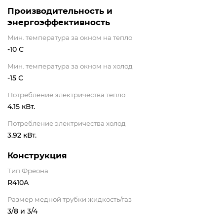
Производительность и
энергоэффективность
Мин. температура за окном на тепло
-10 С
Мин. температура за окном на холод
-15 С
Потребление электричества тепло
4.15 кВт.
Потребление электричества холод
3.92 кВт.
Конструкция
Тип Фреона
R410A
Размер медной трубки жидкость/газ
3/8 и 3/4