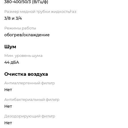
380-400/50/3 (В/Гц/ф)
Размер медной трубки жидкость/газ
3/8 и 3/4
Режимы работы
обогрев/охлаждение
Шум
Мин. уровень шума
44 дБА
Очистка воздуха
Антиаллергенный фильтр
Нет
Антибактериальный фильтр
Нет
Дезодорирующий фильтр
Нет