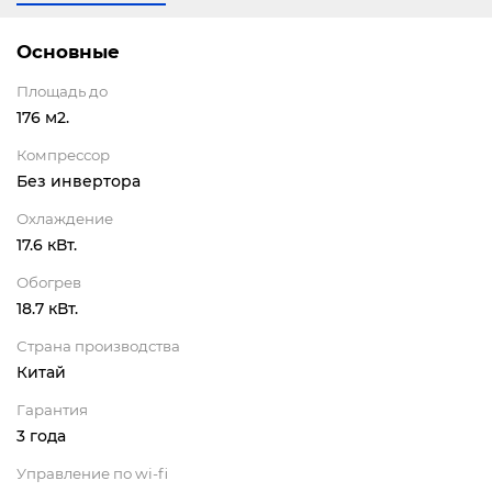
Основные
Площадь до
176 м2.
Компрессор
Без инвертора
Охлаждение
17.6 кВт.
Обогрев
18.7 кВт.
Страна производства
Китай
Гарантия
3 года
Управление по wi-fi