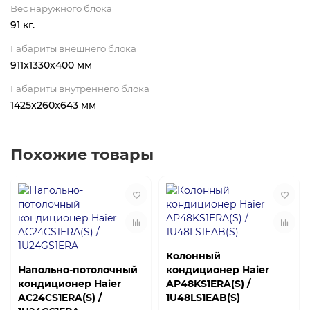
Вес наружного блока
91 кг.
Габариты внешнего блока
911x1330x400 мм
Габариты внутреннего блока
1425x260x643 мм
Похожие товары
Колонный
Напольно-потолочный
кондиционер Haier
кондиционер Haier
AP48KS1ERA(S) /
AC24CS1ERA(S) /
1U48LS1EAB(S)