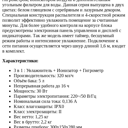
угольным фильтром для воды. Данная серия выпущена в двух
цветах: белом глянцевом с серебряным и лазурным декором.
Специальная конструкция распылителя и 4-скоростной режим
позволит эффективно увлажнить помещение за считанные
минуты. Для более удобного контроля на корпусе блока
предусмотрены электронная панель управления и дисплей с
индикаторами. Так же модель имеет таймер, бесшумный
режим работы и интенсивное увлажнение. Подключение к
сети питания осуществляется через шнур длиной 1,6 м, входит
в комплект.
Характеристики:
3 в 1 : Увлажнитель + Ионизатор + Гигрометр
Производительность: 320 мл/ч
Объём бака: 5 л
Непрерывная работа до 16 ч
Мощность: 30 Вт
Параметры электропитания: 220~/50 В/Гц
Номинальная сила тока: 0,136 А
Класс влагозащиты: IPX0
Класс электрозащиты: II
Вес нетто: 1,25 кг
Вес в брутто: 2,2 кг
Размеры прибора: 300х150х280 мм