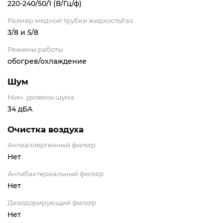
220-240/50/1 (В/Гц/ф)
Размер медной трубки жидкость/газ
3/8 и 5/8
Режимы работы
обогрев/охлаждение
Шум
Мин. уровень шума
34 дБА
Очистка воздуха
Антиаллергенный фильтр
Нет
Антибактериальный фильтр
Нет
Дезодорирующий фильтр
Нет