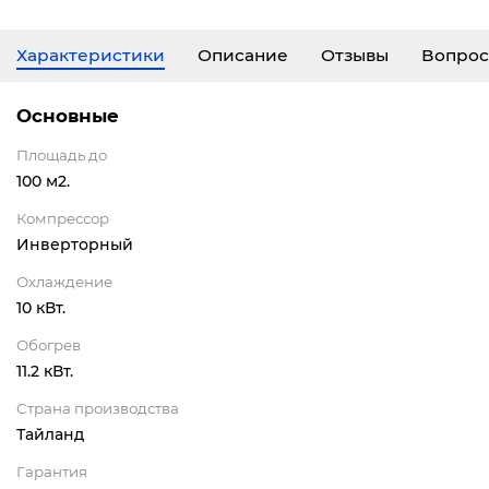
Характеристики
Описание
Отзывы
Вопрос
Основные
Площадь до
100 м2.
Компрессор
Инверторный
Охлаждение
10 кВт.
Обогрев
11.2 кВт.
Страна производства
Тайланд
Гарантия