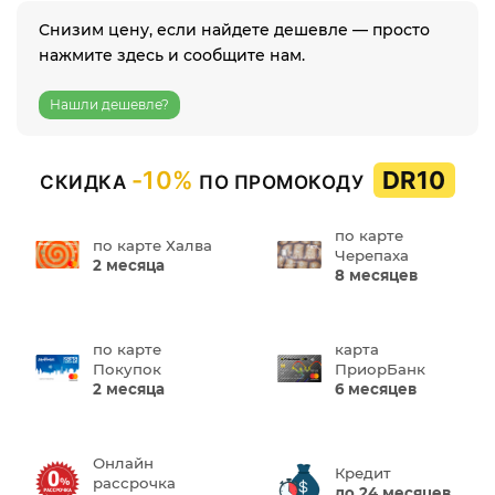
Снизим цену, если найдете дешевле — просто
нажмите здесь и сообщите нам.
Нашли дешевле?
-10%
DR10
СКИДКА
ПО ПРОМОКОДУ
по карте
по карте Халва
Черепаха
2 месяца
8 месяцев
по карте
карта
Покупок
ПриорБанк
2 месяца
6 месяцев
Онлайн
Кредит
рассрочка
до 24 месяцев