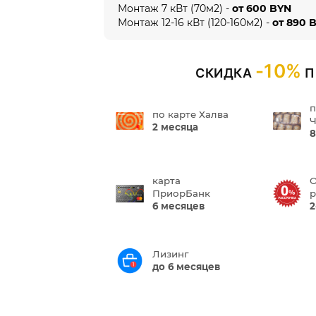
Монтаж 7 кВт (70м2) -
от 600 BYN
Монтаж 12-16 кВт (120-160м2) -
от 890 
-10%
СКИДКА
П
п
по карте Халва
Ч
2 месяца
8
карта
О
ПриорБанк
р
6 месяцев
2
Лизинг
до 6 месяцев