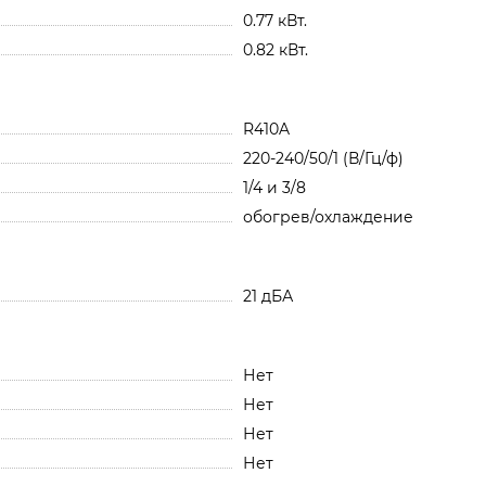
0.77 кВт.
0.82 кВт.
R410A
220-240/50/1 (В/Гц/ф)
1/4 и 3/8
обогрев/охлаждение
21 дБА
Нет
Нет
Нет
Нет