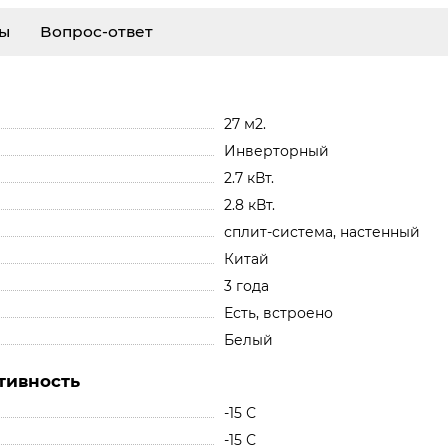
ы
Вопрос-ответ
27 м2.
Инверторный
2.7 кВт.
2.8 кВт.
сплит-система, настенный
Китай
3 года
Есть, встроено
Белый
тивность
-15 С
-15 С