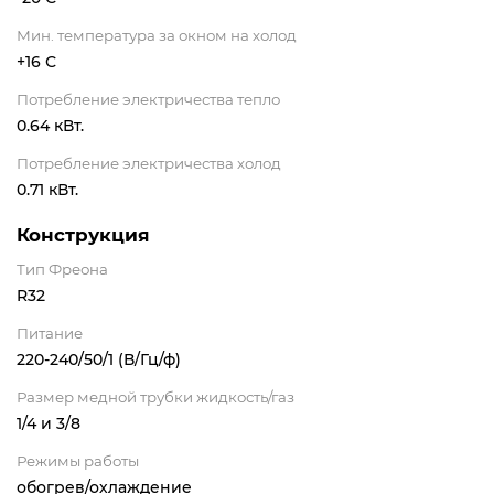
Мин. температура за окном на холод
+16 С
Потребление электричества тепло
0.64 кВт.
Потребление электричества холод
0.71 кВт.
Конструкция
Тип Фреона
R32
Питание
220-240/50/1 (В/Гц/ф)
Размер медной трубки жидкость/газ
1/4 и 3/8
Режимы работы
обогрев/охлаждение