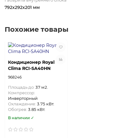
792x292x201 мм
Похожие товары
Кондиционер Royal
Clima RCI-SA40HN
968246
Площадь до:
37 м2.
Компрессор:
Инверторный
Охлаждение:
3.75 кВт.
Обогрев:
3.85 кВт.
В наличии ✓