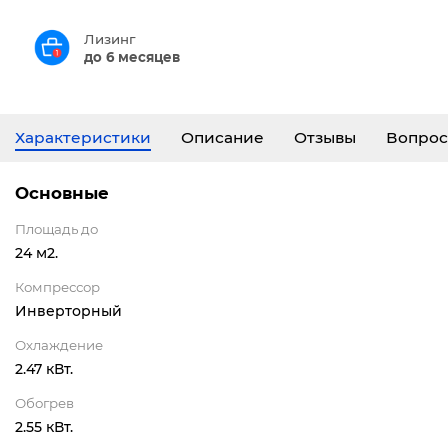
Лизинг
до 6 месяцев
Характеристики
Описание
Отзывы
Вопрос
Основные
Площадь до
24 м2.
Компрессор
Инверторный
Охлаждение
2.47 кВт.
Обогрев
2.55 кВт.