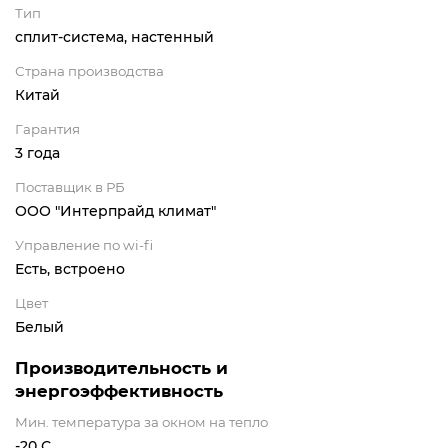
Тип
сплит-система, настенный
Страна производства
Китай
Гарантия
3 года
Поставщик в РБ
ООО "Интерпрайд климат"
Управление по wi-fi
Есть, встроено
Цвет
Белый
Производительность и
энергоэффективность
Мин. температура за окном на тепло
-20 С