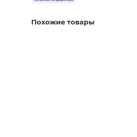
Похожие товары
Кондиционер Midea MSAG2-07N8C2-I / MSA
296388
Площадь до:
22 м2.
Компрессор:
Инверторный
Охлаждение:
2.2 кВт.
Обогрев:
2.34 кВт.
В наличии ✓
1 930 BYN