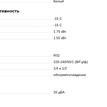
Белый
тивность
-15 С
-15 С
1.75 кВт.
1.55 кВт.
R32
220-240/50/1 (В/Гц/ф)
1/4 и 1/2
обогрев/охлаждение
20 дБА