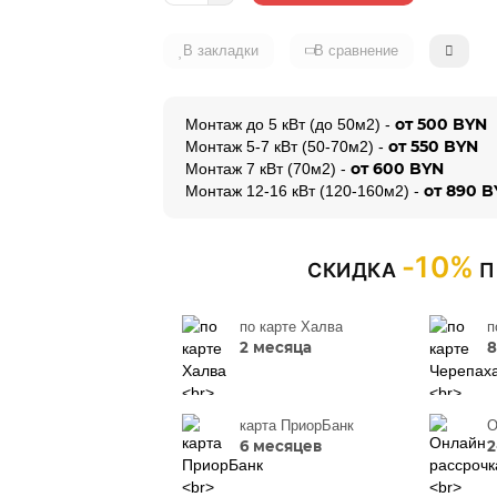
В закладки
В сравнение
от 500 BYN
Монтаж до 5 кВт (до 50м2) -
от 550 BYN
Монтаж 5-7 кВт (50-70м2) -
от 600 BYN
Монтаж 7 кВт (70м2) -
от 890 
Монтаж 12-16 кВт (120-160м2) -
-10%
СКИДКА
П
по карте Халва
п
2 месяца
8
карта ПриорБанк
О
6 месяцев
2