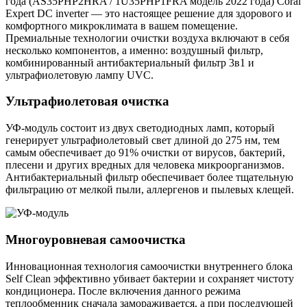
года (AS35PHP2HRA / 1U35PHP1FRA модель 2022 года) Coral
Expert DC inverter — это настоящее решение для здорового и
комфортного микроклимата в вашем помещение.
Премиальные технологии очистки воздуха включают в себя
несколько компонентов, а именно: воздушный фильтр,
комбинированный антибактериальный фильтр 3в1 и
ультрафиолетовую лампу UVC.
Ультрафиолетовая очистка
УФ-модуль состоит из двух светодиодных ламп, который
генерирует ультрафиолетовый свет длиной до 275 нм, тем
самым обеспечивает до 91% очистки от вирусов, бактерий,
плесени и других вредных для человека микроорганизмов.
Антибактериальный фильтр обеспечивает более тщательную
фильтрацию от мелкой пыли, аллергенов и пылевых клещей.
Многоуровневая самоочистка
Инновационная технология самоочистки внутреннего блока
Self Clean эффективно убивает бактерии и сохраняет чистоту
кондиционера. После включения данного режима
теплообменник сначала замораживается, а при последующей