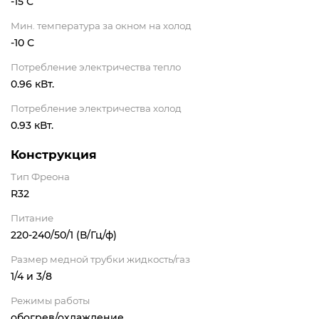
-15 С
Мин. температура за окном на холод
-10 С
Потребление электричества тепло
0.96 кВт.
Потребление электричества холод
0.93 кВт.
Конструкция
Тип Фреона
R32
Питание
220-240/50/1 (В/Гц/ф)
Размер медной трубки жидкость/газ
1/4 и 3/8
Режимы работы
обогрев/охлаждение