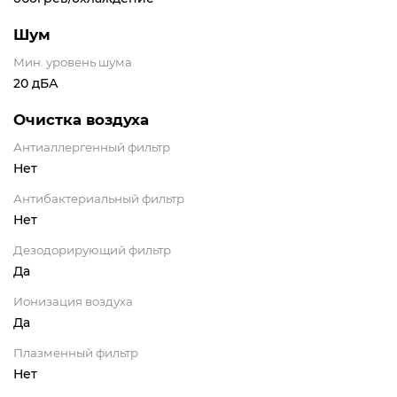
Шум
Мин. уровень шума
20 дБА
Очистка воздуха
Антиаллергенный фильтр
Нет
Антибактериальный фильтр
Нет
Дезодорирующий фильтр
Да
Ионизация воздуха
Да
Плазменный фильтр
Нет