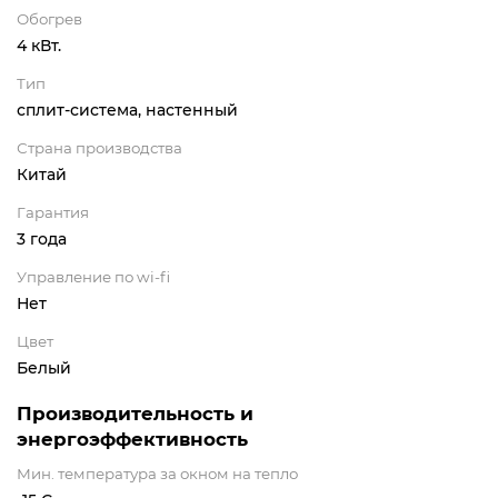
Обогрев
4 кВт.
Тип
сплит-система, настенный
Страна производства
Китай
Гарантия
3 года
Управление по wi-fi
Нет
Цвет
Белый
Производительность и
энергоэффективность
Мин. температура за окном на тепло