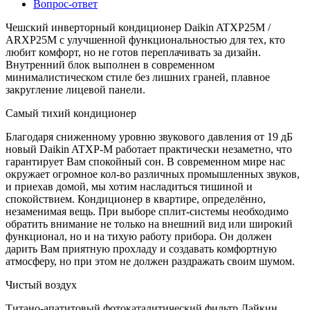
Вопрос-ответ
Чешский инверторный кондиционер Daikin ATXP25M /
ARXP25M с улучшенной функциональностью для тех, кто
любит комфорт, но не готов переплачивать за дизайн.
Внутренний блок выполнен в современном
минималистическом стиле без лишних граней, плавное
закругление лицевой панели.
Самый тихий кондиционер
Благодаря сниженному уровню звукового давления от 19 дБ
новый Daikin ATXP-M работает практически незаметно, что
гарантирует Вам спокойный сон. В современном мире нас
окружает огромное кол-во различных промышленных звуков,
и приехав домой, мы хотим насладиться тишиной и
спокойствием. Кондиционер в квартире, определённо,
незаменимая вещь. При выборе сплит-системы необходимо
обратить внимание не только на внешний вид или широкий
функционал, но и на тихую работу прибора. Он должен
дарить Вам приятную прохладу и создавать комфортную
атмосферу, но при этом не должен раздражать своим шумом.
Чистый воздух
Титано-апатитовый фотокаталитический фильтр Дайкин