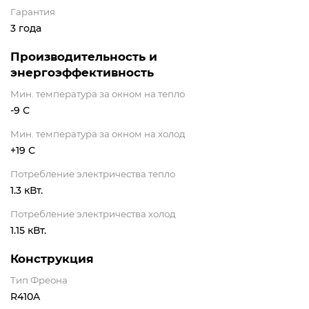
Гарантия
3 года
Производительность и
энергоэффективность
Мин. температура за окном на тепло
-9 С
Мин. температура за окном на холод
+19 С
Потребление электричества тепло
1.3 кВт.
Потребление электричества холод
1.15 кВт.
Конструкция
Тип Фреона
R410A