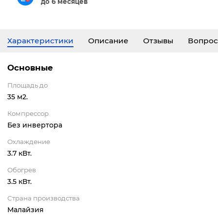
до 6 месяцев
Характеристики
Описание
Отзывы
Вопрос
Основные
Площадь до
35 м2.
Компрессор
Без инвертора
Охлаждение
3.7 кВт.
Обогрев
3.5 кВт.
Страна производства
Малайзия