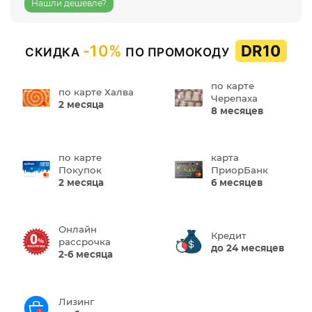
Нашли дешевле?
-10%
DR10
СКИДКА
ПО ПРОМОКОДУ
по карте
по карте Халва
Черепаха
2 месяца
8 месяцев
по карте
карта
Покупок
ПриорБанк
2 месяца
6 месяцев
Онлайн
Кредит
рассрочка
до 24 месяцев
2-6 месяца
Лизинг