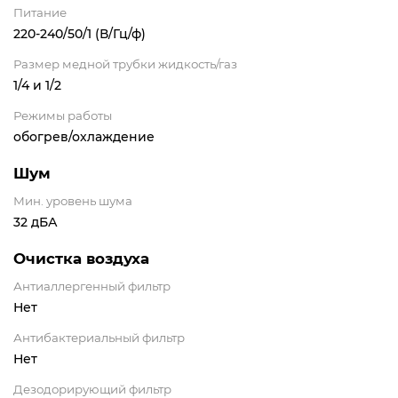
Питание
220-240/50/1 (В/Гц/ф)
Размер медной трубки жидкость/газ
1/4 и 1/2
Режимы работы
обогрев/охлаждение
Шум
Мин. уровень шума
32 дБА
Очистка воздуха
Антиаллергенный фильтр
Нет
Антибактериальный фильтр
Нет
Дезодорирующий фильтр