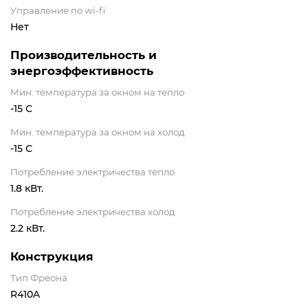
Управление по wi-fi
Нет
Производительность и
энергоэффективность
Мин. температура за окном на тепло
-15 С
Мин. температура за окном на холод
-15 С
Потребление электричества тепло
1.8 кВт.
Потребление электричества холод
2.2 кВт.
Конструкция
Тип Фреона
R410A