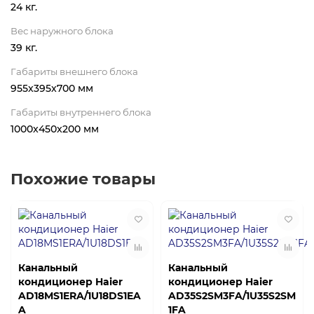
24 кг.
Вес наружного блока
39 кг.
Габариты внешнего блока
955x395x700 мм
Габариты внутреннего блока
1000x450x200 мм
Похожие товары
Канальный
Канальный
кондиционер Haier
кондиционер Haier
AD18MS1ERA/1U18DS1EA
AD35S2SM3FA/1U35S2SM
A
1FA