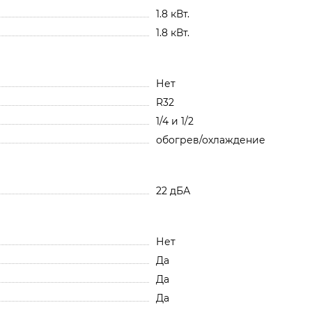
1.8 кВт.
1.8 кВт.
Нет
R32
1/4 и 1/2
обогрев/охлаждение
22 дБА
Нет
Да
Да
Да