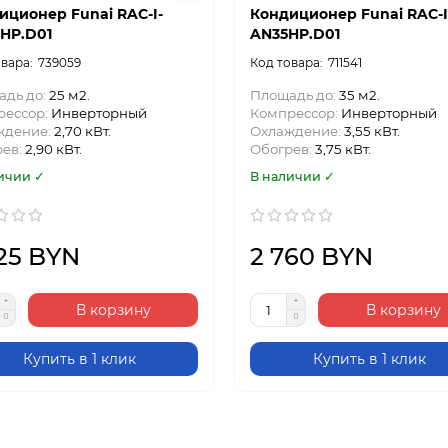
иционер Funai RAC-I-
Кондиционер Funai RAC-I
HP.D01
AN35HP.D01
739059
711541
адь до:
25 м2.
Площадь до:
35 м2.
рессор:
Инверторный
Компрессор:
Инверторный
ждение:
2,70 кВт.
Охлаждение:
3,55 кВт.
рев:
2,90 кВт.
Обогрев:
3,75 кВт.
ичии ✓
В наличии ✓
25 BYN
2 760 BYN
В корзину
В корзину
Купить в 1 клик
Купить в 1 клик