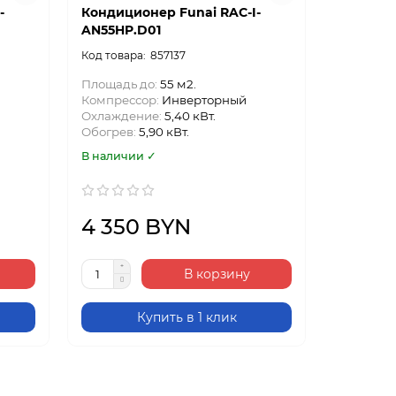
-
Кондиционер Funai RAC-I-
AN55HP.D01
857137
Площадь до:
55 м2.
Компрессор:
Инверторный
Охлаждение:
5,40 кВт.
Обогрев:
5,90 кВт.
В наличии ✓
4 350 BYN
В корзину
Купить в 1 клик