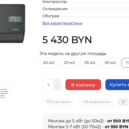
Компрессор
Охлаждение
Обогрев
Все характеристики
5 430 BYN
Эта модель на другую площадь
20 м2.
25 м2.
35 м2.
55 м2.
7
Купить в
В корзину
В закладки
В сравнение
Монтаж до 5 кВт (до 50м2) -
от 500 B
Монтаж 5-7 кВт (50-70м2) -
от 550 BYN