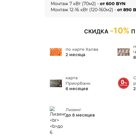
Монтаж 7 кВт (70м2) -
от 600 BYN
Монтаж 12-16 кВт (120-160м2) -
от 890 
-10%
СКИДКА
П
п
по карте Халва
Ч
2 месяца
8
карта
О
ПриорБанк
р
6 месяцев
2
Лизинг
до 6 месяцев