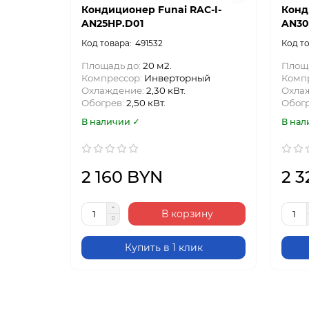
Кондиционер Funai RAC-I-
Конд
AN25HP.D01
AN30
491532
Площадь до:
20 м2.
Площ
Компрессор:
Инверторный
Комп
Охлаждение:
2,30 кВт.
Охла
Обогрев:
2,50 кВт.
Обог
В наличии ✓
В нал
2 160 BYN
2 3
В корзину
Купить в 1 клик