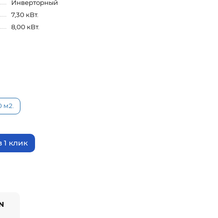
Инверторный
7,30 кВт.
8,00 кВт.
0 м2.
 1 клик
YN