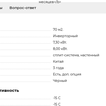
ы
Вопрос-ответ
70 м2.
Инверторный
7,30 кВт.
8,00 кВт.
сплит-система, настенный
Китай
3 года
Есть, доп. опция
Чёрный
тивность
-15 С
-15 С