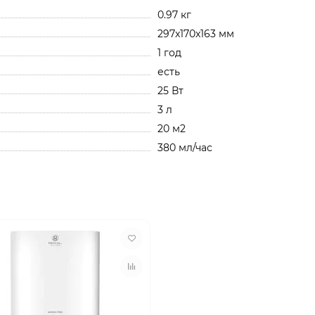
0.97 кг
297x170x163 мм
1 год
есть
25 Вт
3 л
20 м2
380 мл/час