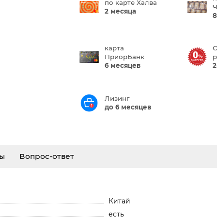
по карте Халва
Ч
2 месяца
8
карта
О
ПриорБанк
р
6 месяцев
2
Лизинг
до 6 месяцев
ы
Вопрос-ответ
Китай
есть