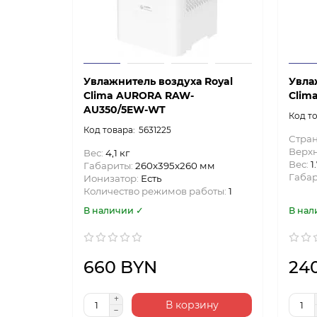
Увлажнитель воздуха Royal
Увла
Clima AURORA RAW-
Clim
AU350/5EW-WT
5631225
Стран
Верхн
Вес:
4,1 кг
Вес:
1
Габариты:
260x395x260 мм
Габа
Ионизатор:
Есть
Количество режимов работы:
1
В наличии ✓
В нал
660 BYN
24
В корзину