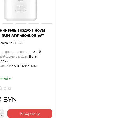
жнитель воздуха Royal
a RUH-ARP450/5.0E-WT
23905201
а производства:
Китай
ий долив воды:
Есть
.77 кг
риты:
195х300х195 мм
ичии ✓
0 BYN
В корзину