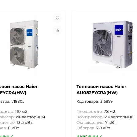
овой насос Haier
Тепловой насос Haier
2FYCRA(HW)
AU082FYCRA(HW)
718805
316899
адь до:
110 м2.
Площадь до:
78 м2.
рессор:
Инверторный
Компрессор:
Инверторный
ждение:
13.5 кВт.
Охлаждение:
7 кВт.
рев:
11 кВт.
Обогрев:
7.8 кВт.
ичии ✓
В наличии ✓