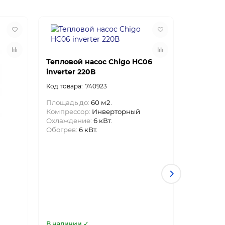
Тепловой насос Chigo HC06
Теплово
inverter 220В
inverter
740923
Площадь до:
60 м2.
Площадь 
Компрессор:
Инверторный
Компрес
Охлаждение:
6 кВт.
Охлажде
Обогрев:
6 кВт.
Обогрев:
В наличии ✓
В наличи