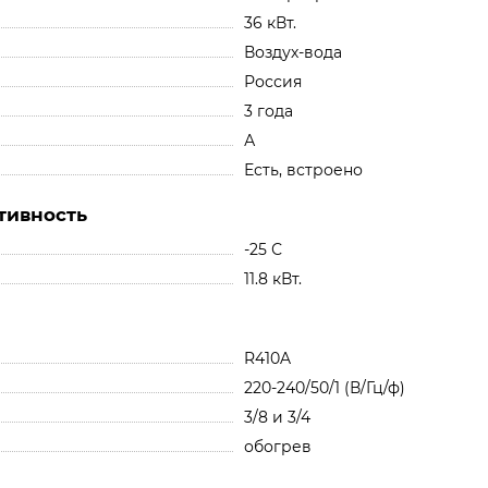
36 кВт.
Воздух-вода
Россия
3 года
А
Есть, встроено
тивность
-25 С
11.8 кВт.
R410A
220-240/50/1 (В/Гц/ф)
3/8 и 3/4
обогрев