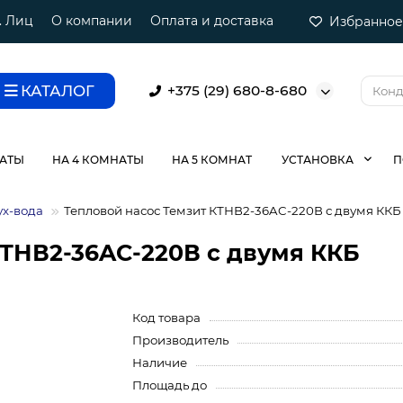
. Лиц
О компании
Оплата и доставка
Избранное
КАТАЛОГ
+375 (29) 680-8-680
НАТЫ
НА 4 КОМНАТЫ
НА 5 КОМНАТ
УСТАНОВКА
П
ух-вода
Тепловой насос Темзит КТНВ2-36AC-220В с двумя ККБ
КТНВ2-36AC-220В с двумя ККБ
Код товара
Производитель
Наличие
Площадь до