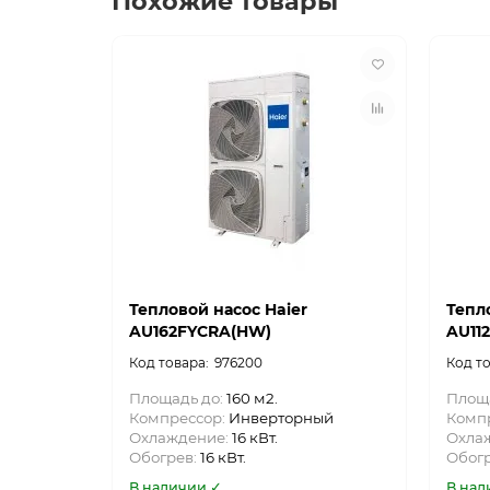
Похожие товары
Тепловой насос Haier
Тепл
AU162FYCRA(HW)
AU11
976200
Площадь до:
160 м2.
Площ
Компрессор:
Инверторный
Комп
Охлаждение:
16 кВт.
Охла
Обогрев:
16 кВт.
Обог
В наличии ✓
В нал