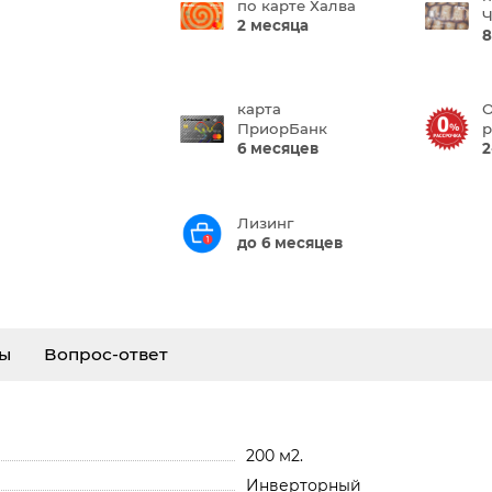
по карте Халва
Ч
2 месяца
8
карта
О
ПриорБанк
р
6 месяцев
2
Лизинг
до 6 месяцев
ы
Вопрос-ответ
200 м2.
Инверторный