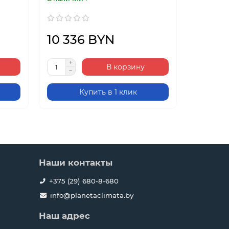
10 336 BYN
11 67
В корзину
Купить в 1 клик
Наши контакты
+375 (29) 680-8-680
info@planetaclimata.by
Наш адрес