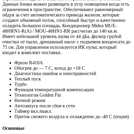
Данные блоки можно размещать в углу помещения когда есть
ограничения в пространстве. Обеспечивают равномерный
обдув за счет автоматического привода жалюзи, которые
создают объемный поток, способный быстро и качественно
охладить большую площадь. Кондиционер Midea MUE-
48HRN1-R(A) / MOU-48HN1-RR рассчитан до 140 кв.м.
Имеет небольшой уровень шума от 44 дБа, фильтр грубой
очистки от пыли, дренажный насос с подъемом конденсата до
75 см. Для управления используется ИК пульт, который
входит в комплект поставки.
Фреон R410A
Обогрев до — 7 С, холод до +18 С
Диагностика ошибок и неисправностей
Теплый пуск
Турбо
Функция температурной компенсации
Технология Golden Fin
Ночной режим
Автозапуск после сбоя в сети
Таймер вкл./выкл.
Приток свежего воздуха и охлаждение до -40 С (опция)
Основные