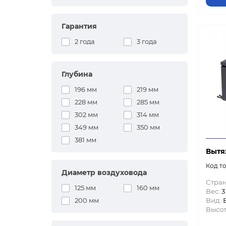
Гарантия
2 года
3 года
Глубина
196 мм
219 мм
228 мм
285 мм
302 мм
314 мм
349 мм
350 мм
381 мм
Вытя
Диаметр воздуховода
Стран
125 мм
160 мм
Вес:
3
200 мм
Вид:
Высот