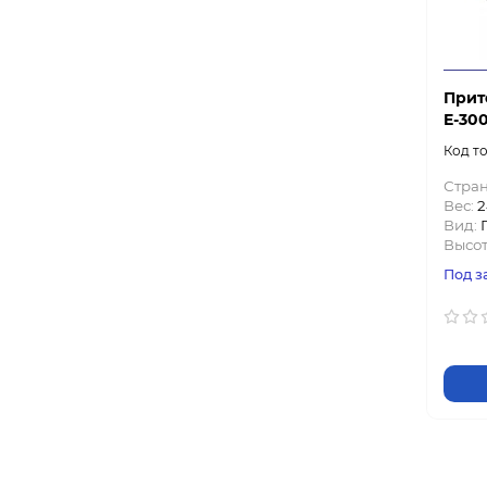
Прит
E-300
Стран
Вес:
2
Вид:
Высот
Под з