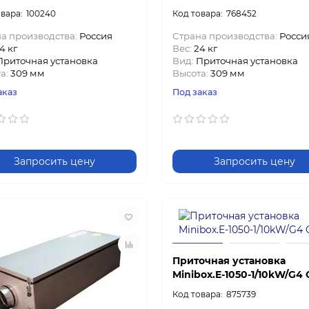
100240
768452
а производства:
Россия
Страна производства:
Росси
4 кг
Вес:
24 кг
Приточная установка
Вид:
Приточная установка
а:
309 мм
Высота:
309 мм
аказ
Под заказ
Запросить цену
Запросить цену
Приточная установка
Minibox.E-1050-1/10kW/G4 
875739