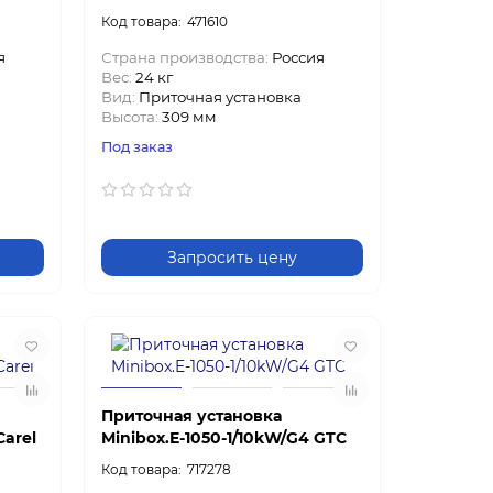
471610
я
Страна производства:
Россия
Вес:
24 кг
Вид:
Приточная установка
Высота:
309 мм
Под заказ
Запросить цену
Приточная установка
Carel
Minibox.E-1050-1/10kW/G4 GTC
717278