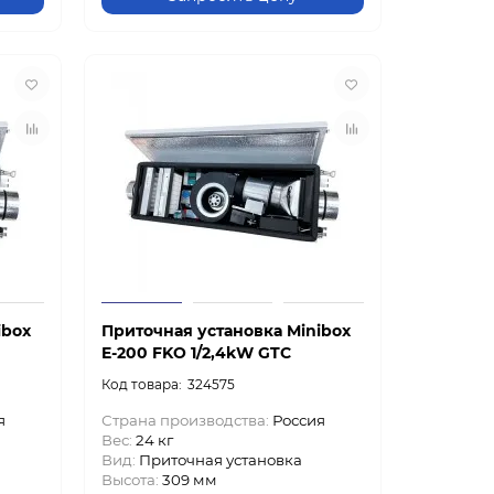
ibox
Приточная установка Minibox
E-200 FKO 1/2,4kW GTC
324575
я
Страна производства:
Россия
Вес:
24 кг
Вид:
Приточная установка
Высота:
309 мм