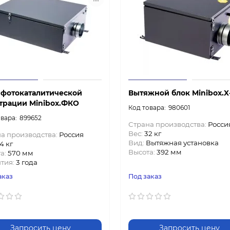
 фотокаталитической
Вытяжной блок Minibox.X
трации Minibox.ФКО
980601
899652
Страна производства:
Росси
Вес:
32 кг
а производства:
Россия
Вид:
Вытяжная установка
4 кг
Высота:
392 мм
а:
570 мм
тия:
3 года
аказ
Под заказ
Запросить цену
Запросить цену