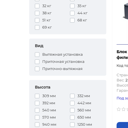
32 кг
35 кг
38 кг
44 кг
51 кг
68 кг
69 кг
Вид
Блок
Вытяжная установка
филь
Приточная установка
Приточно-вытяжная
Стран
Вес:
2
Высот
Высота
Гаран
309 мм
332 мм
Под з
392 мм
442 мм
540 мм
560 мм
570 мм
650 мм
940 мм
1250 мм