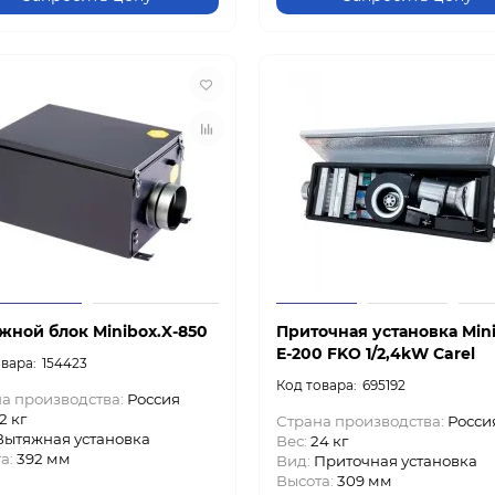
жной блок Minibox.X-850
Приточная установка Min
E-200 FKO 1/2,4kW Carel
154423
695192
а производства:
Россия
2 кг
Страна производства:
Росси
Вытяжная установка
Вес:
24 кг
а:
392 мм
Вид:
Приточная установка
Высота:
309 мм