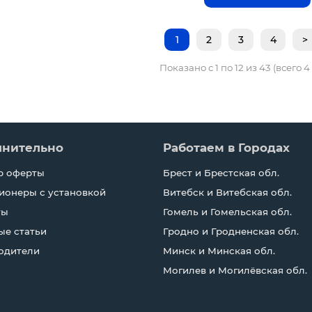
1
2
3
4
>
Показано с 1 по 12 из 43 (всего 
лнительно
Работаем в Городах
р оферты
Брест и Брестская обл.
ионеры с установкой
Витебск и Витебская обл.
ты
Гомель и Гомельская обл.
ые статьи
Гродно и Гродненская обл.
одители
Минск и Минская обл.
Могилев и Могилёвская обл.