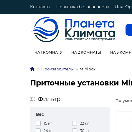
Контакты
Политика безопасности
Для Юр
НА 1 КОМНАТУ
НА 2 КОМНАТЫ
НА 3 КОМ
Производитель
Minibox
Приточные установки Mi
Фильтр
По умо
Вес
15 кг
22 кг
24 кг
30 кг