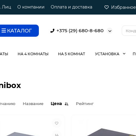
. Лиц
О компании
Оплата и доставка
Избранное
КАТАЛОГ
+375 (29) 680-8-680
НАТЫ
НА 4 КОМНАТЫ
НА 5 КОМНАТ
УСТАНОВКА
П
nibox
лчанию
Название
Цена
Рейтинг