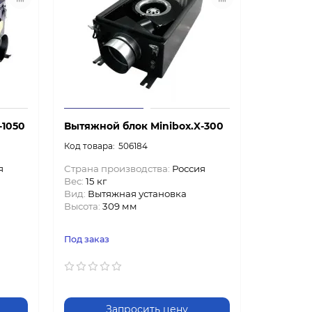
-1050
Вытяжной блок Minibox.X-300
506184
я
Страна производства:
Россия
Вес:
15 кг
Вид:
Вытяжная установка
Высота:
309 мм
Под заказ
Запросить цену