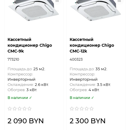
Кассетный
Кассетный
кондиционер Chigo
кондиционер Chigo
CMС-9k
CMС-12k
773210
400323
Площадь до:
25 м2.
Площадь до:
35 м2.
Компрессор:
Компрессор:
Инверторный
Инверторный
Охлаждение:
2.6 кВт.
Охлаждение:
3.5 кВт.
Обогрев:
3 кВт.
Обогрев:
4 кВт.
В наличии ✓
В наличии ✓
2 090 BYN
2 300 BYN