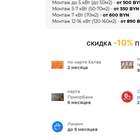
Монтаж до 5 кВт (до 50м2) -
от 500 B
Монтаж 5-7 кВт (50-70м2) -
от 550 BYN
Монтаж 7 кВт (70м2) -
от 600 BYN
Монтаж 12-16 кВт (120-160м2) -
от 890 
-10%
СКИДКА
П
п
по карте Халва
Ч
2 месяца
8
карта
О
ПриорБанк
р
6 месяцев
2
Лизинг
до 6 месяцев