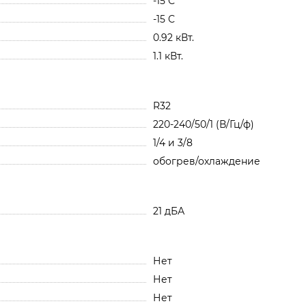
-15 С
-15 С
0.92 кВт.
1.1 кВт.
R32
220-240/50/1 (В/Гц/ф)
1/4 и 3/8
обогрев/охлаждение
21 дБА
Нет
Нет
Нет