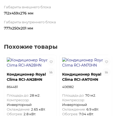
Габариты внешнего блока
712x459x276 мм
Габариты внутреннего блока
777x250x201 мм
Похожие товары
Кондиционер Royal
Кондиционер Royal
Clima RCI-AN28HN
Clima RCI-AN70HN
864481
406982
Площадь до:
28 м2.
Площадь до:
70 м2.
Компрессор:
Компрессор:
Инверторный
Инверторный
Охлаждение:
2.65 кВт.
Охлаждение:
6.9 кВт.
Обогрев:
2.8 кВт.
Обогрев:
7.04 кВт.