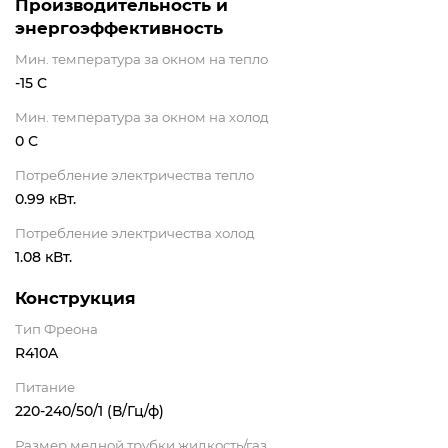
Производительность и
энергоэффективность
Мин. температура за окном на тепло
-15 С
Мин. температура за окном на холод
0 С
Потребление электричества тепло
0.99 кВт.
Потребление электричества холод
1.08 кВт.
Конструкция
Тип Фреона
R410A
Питание
220-240/50/1 (В/Гц/ф)
Размер медной трубки жидкость/газ