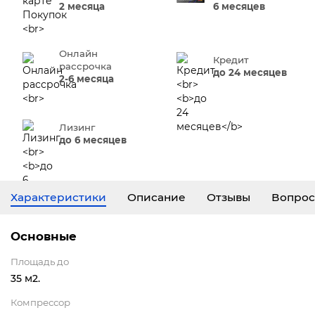
2 месяца
6 месяцев
Онлайн
Кредит
рассрочка
до 24 месяцев
2-6 месяца
Лизинг
до 6 месяцев
Характеристики
Описание
Отзывы
Вопрос
Основные
Площадь до
35 м2.
Компрессор