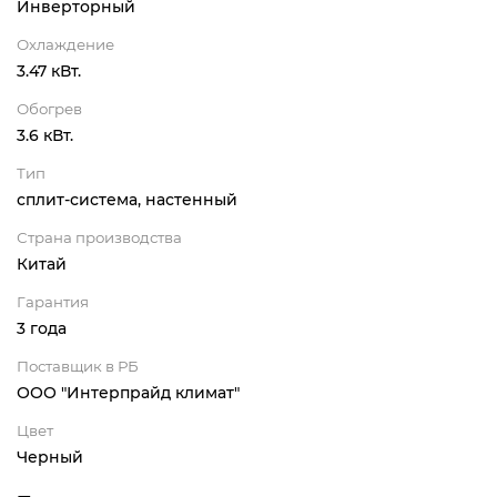
Инверторный
Охлаждение
3.47 кВт.
Обогрев
3.6 кВт.
Тип
сплит-система, настенный
Страна производства
Китай
Гарантия
3 года
Поставщик в РБ
ООО "Интерпрайд климат"
Цвет
Черный