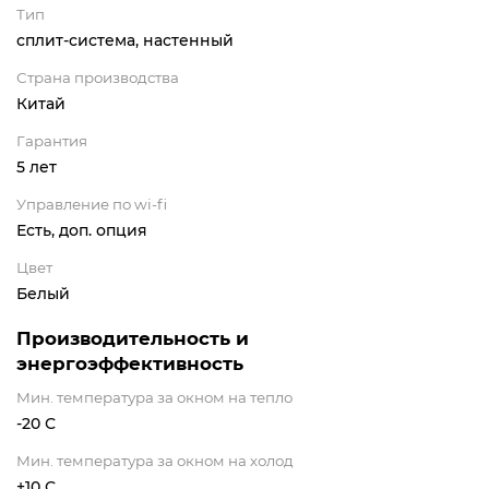
Тип
сплит-система, настенный
Страна производства
Китай
Гарантия
5 лет
Управление по wi-fi
Есть, доп. опция
Цвет
Белый
Производительность и
энергоэффективность
Мин. температура за окном на тепло
-20 С
Мин. температура за окном на холод
+10 С