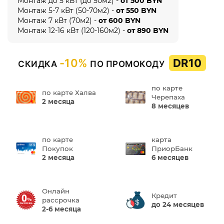
Монтаж до 5 кВт (до 50м2) -
от 500 BYN
Монтаж 5-7 кВт (50-70м2) -
от 550 BYN
Монтаж 7 кВт (70м2) -
от 600 BYN
Монтаж 12-16 кВт (120-160м2) -
от 890 BYN
-10%
DR10
СКИДКА
ПО ПРОМОКОДУ
по карте
по карте Халва
Черепаха
2 месяца
8 месяцев
по карте
карта
Покупок
ПриорБанк
2 месяца
6 месяцев
Онлайн
Кредит
рассрочка
до 24 месяцев
2-6 месяца