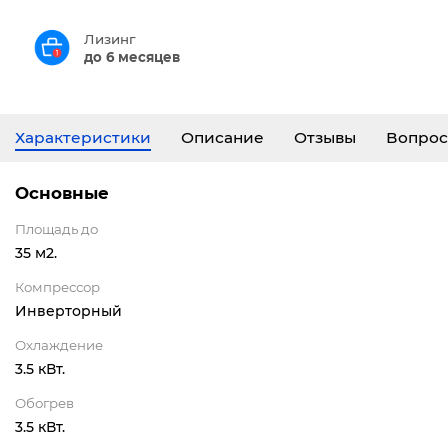
Лизинг
до 6 месяцев
Характеристики
Описание
Отзывы
Вопрос
Основные
Площадь до
35 м2.
Компрессор
Инверторный
Охлаждение
3.5 кВт.
Обогрев
3.5 кВт.