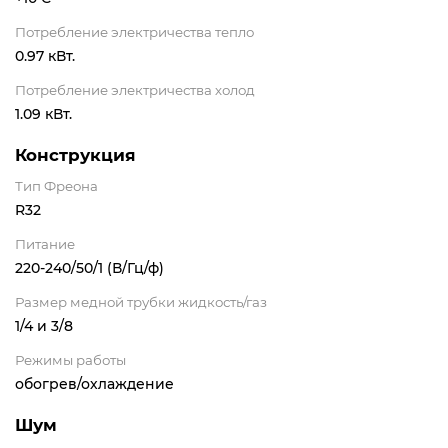
Потребление электричества тепло
0.97 кВт.
Потребление электричества холод
1.09 кВт.
Конструкция
Тип Фреона
R32
Питание
220-240/50/1 (В/Гц/ф)
Размер медной трубки жидкость/газ
1/4 и 3/8
Режимы работы
обогрев/охлаждение
Шум