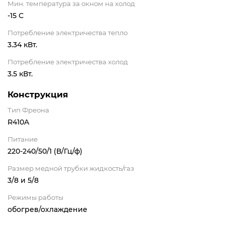
Мин. температура за окном на холод
-15 С
Потребление электричества тепло
3.34 кВт.
Потребление электричества холод
3.5 кВт.
Конструкция
Тип Фреона
R410A
Питание
220-240/50/1 (В/Гц/ф)
Размер медной трубки жидкость/газ
3/8 и 5/8
Режимы работы
обогрев/охлаждение