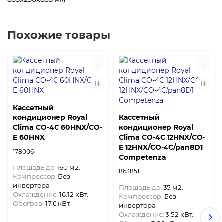
Похожие товары
Кассетный
кондиционер Royal
Кассетный
Clima CO-4C 60HNX/CO-
кондиционер Royal
E 60HNX
Clima CO-4C 12HNX/CO-
E 12HNX/CO-4C/pan8D1
178006
Competenza
Площадь до:
160 м2.
863851
Компрессор:
Без
инвертора
Площадь до:
35 м2.
Охлаждение:
16.12 кВт.
Компрессор:
Без
Обогрев:
17.6 кВт.
инвертора
Охлаждение:
3.52 кВт.