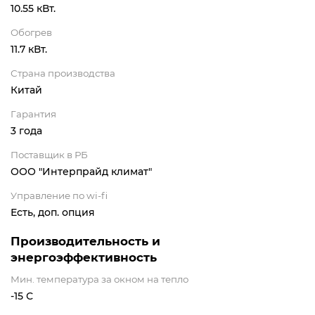
10.55 кВт.
Обогрев
11.7 кВт.
Страна производства
Китай
Гарантия
3 года
Поставщик в РБ
ООО "Интерпрайд климат"
Управление по wi-fi
Есть, доп. опция
Производительность и
энергоэффективность
Мин. температура за окном на тепло
-15 С