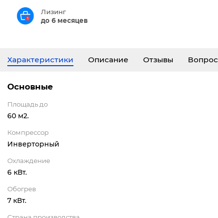
Лизинг
до 6 месяцев
Характеристики
Описание
Отзывы
Вопрос
Основные
Площадь до
60 м2.
Компрессор
Инверторный
Охлаждение
6 кВт.
Обогрев
7 кВт.
Страна производства