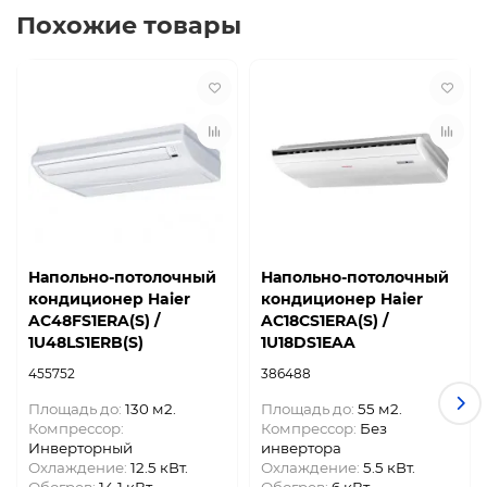
Похожие товары
Напольно-потолочный
Напольно-потолочный
кондиционер Haier
кондиционер Haier
AC48FS1ERA(S) /
AC18CS1ERA(S) /
1U48LS1ERB(S)
1U18DS1EAA
455752
386488
Площадь до:
130 м2.
Площадь до:
55 м2.
Компрессор:
Компрессор:
Без
Инверторный
инвертора
Охлаждение:
12.5 кВт.
Охлаждение:
5.5 кВт.