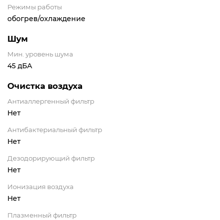
Режимы работы
обогрев/охлаждение
Шум
Мин. уровень шума
45 дБА
Очистка воздуха
Антиаллергенный фильтр
Нет
Антибактериальный фильтр
Нет
Дезодорирующий фильтр
Нет
Ионизация воздуха
Нет
Плазменный фильтр