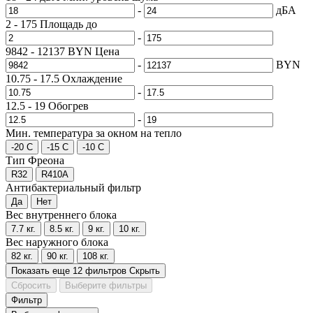
-
дБА
2
-
175
Площадь до
-
9842
-
12137
BYN
Цена
-
BYN
10.75
-
17.5
Охлаждение
-
12.5
-
19
Обогрев
-
Мин. температура за окном на тепло
-20 С
-15 С
-10 С
Тип Фреона
R32
R410A
Антибактериальный фильтр
Да
Нет
Вес внутреннего блока
7.7 кг.
8.5 кг.
9 кг.
10 кг.
Вес наружного блока
82 кг.
90 кг.
108 кг.
Показать еще 12 фильтров
Скрыть
Сбросить
Выберите фильтры
Фильтр