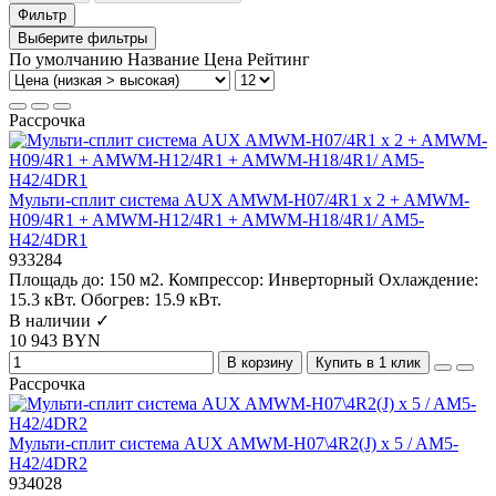
Фильтр
Выберите фильтры
По умолчанию
Название
Цена
Рейтинг
Рассрочка
Мульти-сплит система AUX AMWM-H07/4R1 x 2 + AMWM-
H09/4R1 + AMWM-H12/4R1 + AMWM-H18/4R1/ AM5-
H42/4DR1
933284
Площадь до:
150 м2.
Компрессор:
Инверторный
Охлаждение:
15.3 кВт.
Обогрев:
15.9 кВт.
В наличии ✓
10 943 BYN
В корзину
Купить в 1 клик
Рассрочка
Мульти-сплит система AUX AMWM-H07\4R2(J) x 5 / AM5-
H42/4DR2
934028