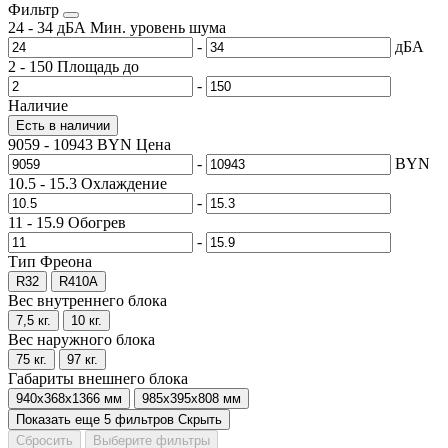
Фильтр
24
-
34
дБА
Мин. уровень шума
-
дБА
2
-
150
Площадь до
-
Наличие
Есть в наличии
9059
-
10943
BYN
Цена
-
BYN
10.5
-
15.3
Охлаждение
-
11
-
15.9
Обогрев
-
Тип Фреона
R32
R410A
Вес внутреннего блока
7,5 кг.
10 кг.
Вес наружного блока
75 кг.
97 кг.
Габариты внешнего блока
940x368x1366 мм
985x395x808 мм
Показать еще 5 фильтров
Скрыть
Сбросить
Выберите фильтры